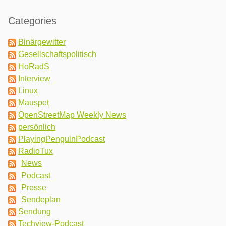
Categories
Binärgewitter
Gesellschaftspolitisch
HoRadS
Interview
Linux
Mauspet
OpenStreetMap Weekly News
persönlich
PlayingPenguinPodcast
RadioTux
News
Podcast
Presse
Sendeplan
Sendung
Techview-Podcast