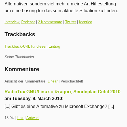
Alternativen sondern viel mehr um eine Art Hilfestellung
um eine Lösung für das sein aktuelle Situation zu finden.
Kategorien:
Interview
,
Podcast
|
2 Kommentare
|
Twitter
|
Identica
Trackbacks
Trackback-URL für diesen Eintrag
Keine Trackbacks
Kommentare
Ansicht der Kommentare:
Linear
| Verschachtelt
RadioTux GNU/Linux » &raquo; Sendeplan Cebit 2010
am
Tuesday, 9. March 2010
:
[...] Gibt es eine Alternative zu Microsoft Exchange? [...]
18:04
|
Link
|
Antwort