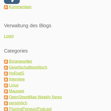
Kommentare
Verwaltung des Blogs
Login
Categories
Binärgewitter
Gesellschaftspolitisch
HoRadS
Interview
Linux
Mauspet
OpenStreetMap Weekly News
persönlich
PlayingPenguinPodcast