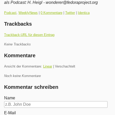
als Podcast:
H. Heigl - wonderer@fedoraproject.org
Kategorien:
Podcast
,
WeeklyNews
|
0 Kommentare
|
Twitter
|
Identica
Trackbacks
Trackback-URL für diesen Eintrag
Keine Trackbacks
Kommentare
Ansicht der Kommentare:
Linear
| Verschachtelt
Noch keine Kommentare
Kommentar schreiben
Name
E-Mail