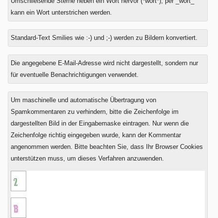
Umschließende Sterne heben ein Wort hervor (*wort*), per _wort_
kann ein Wort unterstrichen werden.
Standard-Text Smilies wie :-) und ;-) werden zu Bildern konvertiert.
Was
Die angegebene E-Mail-Adresse wird nicht dargestellt, sondern nur
ist
für eventuelle Benachrichtigungen verwendet.
Drei
plus
Um maschinelle und automatische Übertragung von
Zwei?
Spamkommentaren zu verhindern, bitte die Zeichenfolge im
dargestellten Bild in der Eingabemaske eintragen. Nur wenn die
Zeichenfolge richtig eingegeben wurde, kann der Kommentar
angenommen werden. Bitte beachten Sie, dass Ihr Browser Cookies
unterstützen muss, um dieses Verfahren anzuwenden.