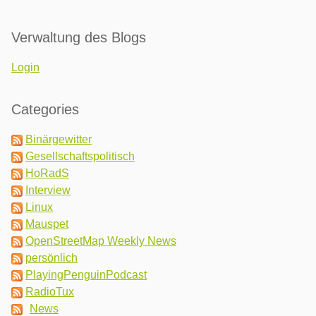
Verwaltung des Blogs
Login
Categories
Binärgewitter
Gesellschaftspolitisch
HoRadS
Interview
Linux
Mauspet
OpenStreetMap Weekly News
persönlich
PlayingPenguinPodcast
RadioTux
News