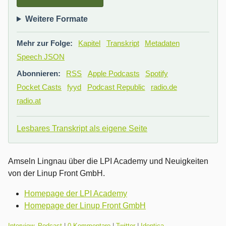
Weitere Formate
Mehr zur Folge:
Kapitel
Transkript
Metadaten
Speech JSON
Abonnieren:
RSS
Apple Podcasts
Spotify
Pocket Casts
fyyd
Podcast Republic
radio.de
radio.at
Lesbares Transkript als eigene Seite
Amseln Lingnau über die LPI Academy und Neuigkeiten
von der Linup Front GmbH.
Homepage der LPI Academy
Homepage der Linup Front GmbH
Kategorien:
Interview
,
Podcast
|
0 Kommentare
|
Twitter
|
Identica