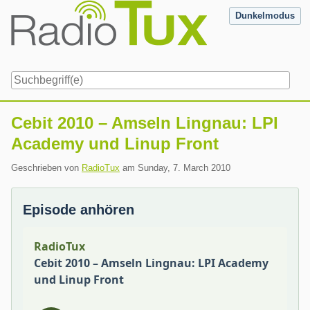
Skip
Dunkelmodus
to
content
Navigation
Cebit 2010 – Amseln Lingnau: LPI
Academy und Linup Front
Geschrieben von
RadioTux
am
Sunday, 7. March 2010
Episode anhören