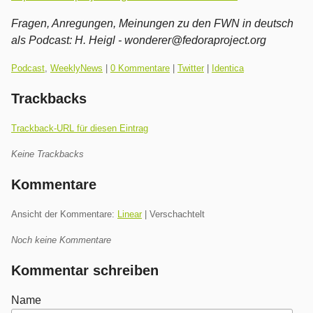
Fragen, Anregungen, Meinungen zu den FWN in deutsch
als Podcast:
H. Heigl - wonderer@fedoraproject.org
Kategorien:
Podcast
,
WeeklyNews
|
0 Kommentare
|
Twitter
|
Identica
Trackbacks
Trackback-URL für diesen Eintrag
Keine Trackbacks
Kommentare
Ansicht der Kommentare:
Linear
| Verschachtelt
Noch keine Kommentare
Kommentar schreiben
Name