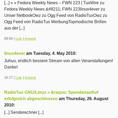
[...] » » Fedora Weekly News – FWN 223 | TuxWire zu
Fedora Weekly News &#8211; FWN 223linux4ever zu
Unser NetbookOwz zu Ogg Feed von RadioTuxOwz zu
Ogg Feed von RadioTux WerbungTopmodische Brillen
aus der [...]
09:04
|
Link
|
Antwort
linux4ever
am
Tuesday, 4. May 2010
:
Juhuu, endlich bessere Stream von allen Veranstaltungen!
Danke!
16:17
|
Link
|
Antwort
RadioTux GNU/Linux » &raquo; Spendenaufruf
erfolgreich abgeschlossen
am
Thursday, 26. August
2010
:
[...] Senderechner [...]