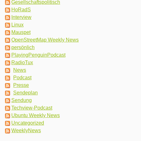
Gesellschaftspolitisch
HoRadS
Interview
Linux
Mauspet
OpenStreetMap Weekly News
persönlich
PlayingPenguinPodcast
RadioTux
News
Podcast
Presse
Sendeplan
Sendung
Techview-Podcast
Ubuntu Weekly News
Uncategorized
WeeklyNews