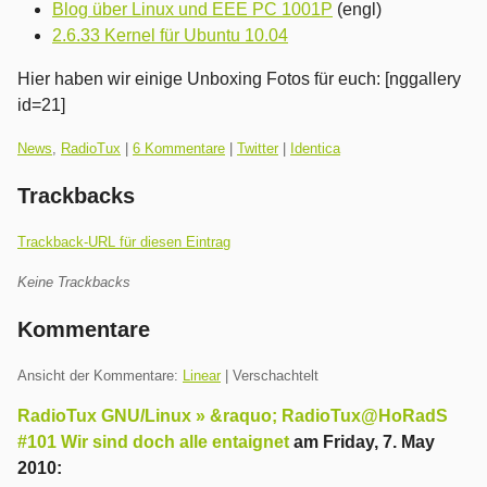
Blog über Linux und EEE PC 1001P
(engl)
2.6.33 Kernel für Ubuntu 10.04
Hier haben wir einige Unboxing Fotos für euch: [nggallery
id=21]
Kategorien:
News
,
RadioTux
|
6 Kommentare
|
Twitter
|
Identica
Trackbacks
Trackback-URL für diesen Eintrag
Keine Trackbacks
Kommentare
Ansicht der Kommentare:
Linear
| Verschachtelt
RadioTux GNU/Linux » &raquo; RadioTux@HoRadS
#101 Wir sind doch alle entaignet
am
Friday, 7. May
2010
: