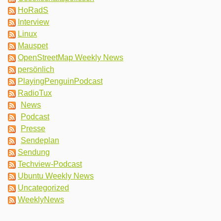
HoRadS
Interview
Linux
Mauspet
OpenStreetMap Weekly News
persönlich
PlayingPenguinPodcast
RadioTux
News
Podcast
Presse
Sendeplan
Sendung
Techview-Podcast
Ubuntu Weekly News
Uncategorized
WeeklyNews