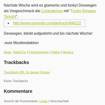
Nächste Woche wird es glamorös und funky! Deswegen
als Vorgeschmack die
Contratempo
mit "
Funky Reggea
Tonight
".
http://www.jamendo.com/de/track/496222
Deswegen, bleibt aufgedreht und bis nächste Woche!
-eure Musikredaktion
Kategorien:
News
,
RadioTux
|
0 Kommentare
|
Twitter
|
Identica
Trackbacks
Trackback-URL für diesen Eintrag
Keine Trackbacks
Kommentare
Ansicht der Kommentare:
Linear
| Verschachtelt