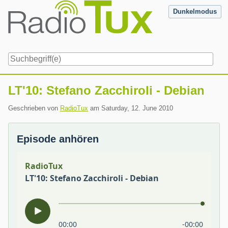
Skip
Dunkelmodus
to
content
Navigation
LT'10: Stefano Zacchiroli - Debian
Geschrieben von
RadioTux
am
Saturday, 12. June 2010
Episode anhören