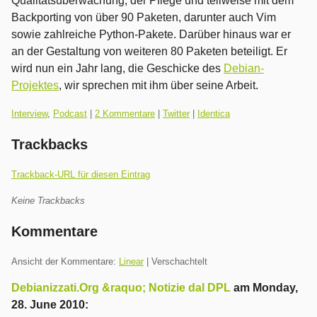
Qualitätsüberwachung, der Pflege und teilweise mit dem
Backporting von über 90 Paketen, darunter auch Vim
sowie zahlreiche Python-Pakete. Darüber hinaus war er
an der Gestaltung von weiteren 80 Paketen beteiligt. Er
wird nun ein Jahr lang, die Geschicke des
Debian-
Projektes
, wir sprechen mit ihm über seine Arbeit.
Kategorien:
Interview
,
Podcast
|
2 Kommentare
|
Twitter
|
Identica
Trackbacks
Trackback-URL für diesen Eintrag
Keine Trackbacks
Kommentare
Ansicht der Kommentare:
Linear
| Verschachtelt
Debianizzati.Org &raquo; Notizie dal DPL
am
Monday,
28. June 2010
: