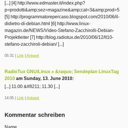
[...] [4] http://www.edmaster.it/index.php?
p=prodotti&amp;sez=magazine&amp;cat=3&amp;prod=5
[5] http://programmatorepercaso.blogspot.com/2010/06/il-
didietro-di-debian.html [6] http://www.linux-
magazin.de/NEWS/Video-Stefano-Zacchirolli-Debian-
Projektleiter [7] http://blog.radiotux.de/2010/06/12/lt10-
stefano-zacchiroli-debian/ [...]
05:31
|
Link
|
Antwort
RadioTux GNU/Linux » &raquo; Sendeplan LinuxTag
2010
am
Sunday, 13. June 2010
:
[...] 11.00 &#8211; 11.30 [...]
14:05
|
Link
|
Antwort
Kommentar schreiben
Name