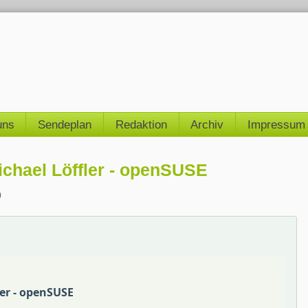
uns
Sendeplan
Redaktion
Archiv
Impressum
ichael Löffler - openSUSE
0