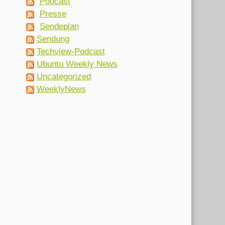
Podcast
Presse
Sendeplan
Sendung
Techview-Podcast
Ubuntu Weekly News
Uncategorized
WeeklyNews