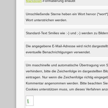
Markdown
-Formatierung erlaubt
Umschließende Sterne heben ein Wort hervor (*wort*)
Wort unterstrichen werden.
Standard-Text Smilies wie :-) und ;-) werden zu Bildern
Was
Die angegebene E-Mail-Adresse wird nicht dargestellt
ist
eventuelle Benachrichtigungen verwendet.
Sechs
plus
Um maschinelle und automatische Übertragung von
Eins?
verhindern, bitte die Zeichenfolge im dargestellten B
eintragen. Nur wenn die Zeichenfolge richtig eingeg
Kommentar angenommen werden. Bitte beachten Sie,
Cookies unterstützen muss, um dieses Verfahren an