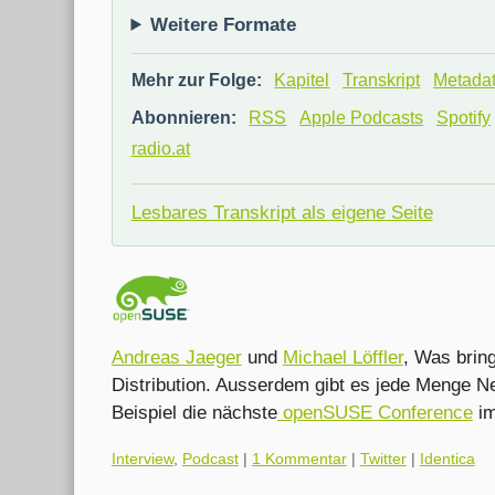
Weitere Formate
Mehr zur Folge:
Kapitel
Transkript
Metada
Abonnieren:
RSS
Apple Podcasts
Spotify
radio.at
Lesbares Transkript als eigene Seite
Andreas Jaeger
und
Michael Löffler
, Was brin
Distribution. Ausserdem gibt es jede Menge
Beispiel die nächste
openSUSE Conference
im
Kategorien:
Interview
,
Podcast
|
1 Kommentar
|
Twitter
|
Identica