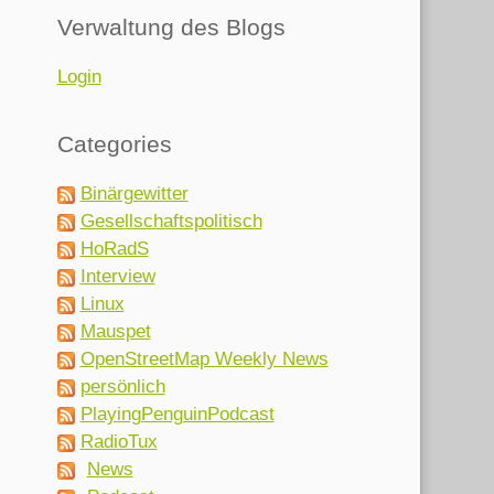
Verwaltung des Blogs
Login
Categories
Binärgewitter
Gesellschaftspolitisch
HoRadS
Interview
Linux
Mauspet
OpenStreetMap Weekly News
persönlich
PlayingPenguinPodcast
RadioTux
News