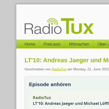
Skip
to
content
Navigation
Home
Podcasts
Mitmachen
Über 
LT'10: Andreas Jaeger und M
Geschrieben von
RadioTux
am
Monday, 21. June 201
Episode anhören