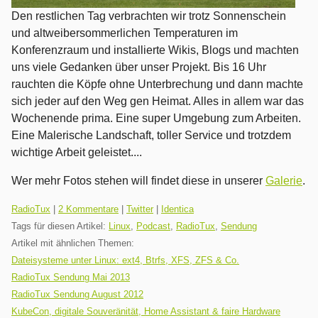
Den restlichen Tag verbrachten wir trotz Sonnenschein
und altweibersommerlichen Temperaturen im
Konferenzraum und installierte Wikis, Blogs und machten
uns viele Gedanken über unser Projekt. Bis 16 Uhr
rauchten die Köpfe ohne Unterbrechung und dann machte
sich jeder auf den Weg gen Heimat. Alles in allem war das
Wochenende prima. Eine super Umgebung zum Arbeiten.
Eine Malerische Landschaft, toller Service und trotzdem
wichtige Arbeit geleistet....
Wer mehr Fotos stehen will findet diese in unserer
Galerie
.
Kategorien:
RadioTux
|
2 Kommentare
|
Twitter
|
Identica
Tags für diesen Artikel:
Linux
,
Podcast
,
RadioTux
,
Sendung
Artikel mit ähnlichen Themen:
Dateisysteme unter Linux: ext4, Btrfs, XFS, ZFS & Co.
RadioTux Sendung Mai 2013
RadioTux Sendung August 2012
KubeCon, digitale Souveränität, Home Assistant & faire Hardware