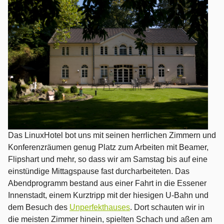
Das LinuxHotel bot uns mit seinen herrlichen Zimmern und
Konferenzräumen genug Platz zum Arbeiten mit Beamer,
Flipshart und mehr, so dass wir am Samstag bis auf eine
einstündige Mittagspause fast durcharbeiteten. Das
Abendprogramm bestand aus einer Fahrt in die Essener
Innenstadt, einem Kurztripp mit der hiesigen U-Bahn und
dem Besuch des
Unperfekthauses
. Dort schauten wir in
die meisten Zimmer hinein, spielten Schach und aßen am