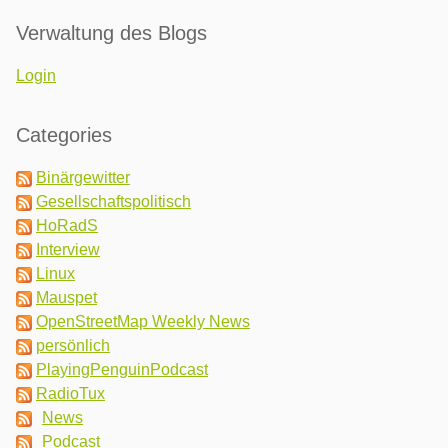
Verwaltung des Blogs
Login
Categories
Binärgewitter
Gesellschaftspolitisch
HoRadS
Interview
Linux
Mauspet
OpenStreetMap Weekly News
persönlich
PlayingPenguinPodcast
RadioTux
News
Podcast