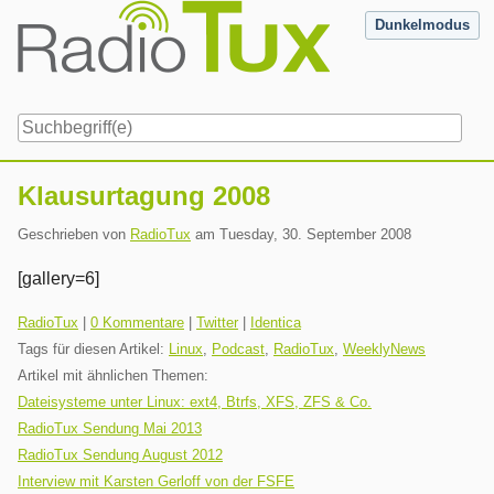
Skip
Dunkelmodus
to
content
Navigation
Klausurtagung 2008
Geschrieben von
RadioTux
am
Tuesday, 30. September 2008
[gallery=6]
Kategorien:
RadioTux
|
0 Kommentare
|
Twitter
|
Identica
Tags für diesen Artikel:
Linux
,
Podcast
,
RadioTux
,
WeeklyNews
Artikel mit ähnlichen Themen:
Dateisysteme unter Linux: ext4, Btrfs, XFS, ZFS & Co.
RadioTux Sendung Mai 2013
RadioTux Sendung August 2012
Interview mit Karsten Gerloff von der FSFE