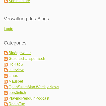
Kommentare
Verwaltung des Blogs
Login
Categories
Binärgewitter
Gesellschaftspolitisch
HoRadS
Interview
Linux
Mauspet
OpenStreetMap Weekly News
persönlich
PlayingPenguinPodcast
RadioTux