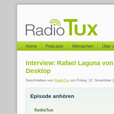
Skip
to
content
Navigation
Home
Podcasts
Mitmachen
Über 
Interview: Rafael Laguna v
Desktop
Geschrieben von
RadioTux
am
Friday, 12. November 
Episode anhören