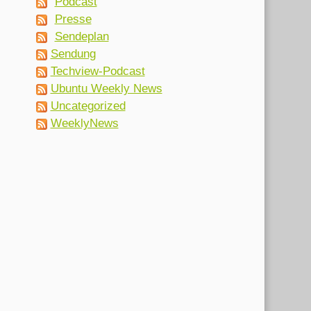
Podcast
Presse
Sendeplan
Sendung
Techview-Podcast
Ubuntu Weekly News
Uncategorized
WeeklyNews