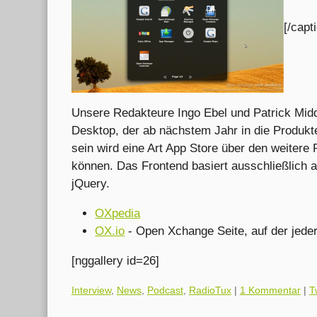
[/capt
Unsere Redakteure Ingo Ebel und Patrick Mid
Desktop, der ab nächstem Jahr in die Produkt
sein wird eine Art App Store über den weitere
können. Das Frontend basiert ausschließlich
jQuery.
OXpedia
OX.io
- Open Xchange Seite, auf der jede
[nggallery id=26]
Kategorien:
Interview
,
News
,
Podcast
,
RadioTux
|
1 Kommentar
|
T