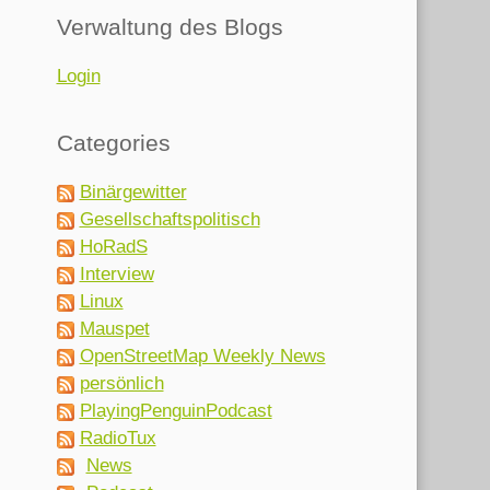
Verwaltung des Blogs
Login
Categories
Binärgewitter
Gesellschaftspolitisch
HoRadS
Interview
Linux
Mauspet
OpenStreetMap Weekly News
persönlich
PlayingPenguinPodcast
RadioTux
News