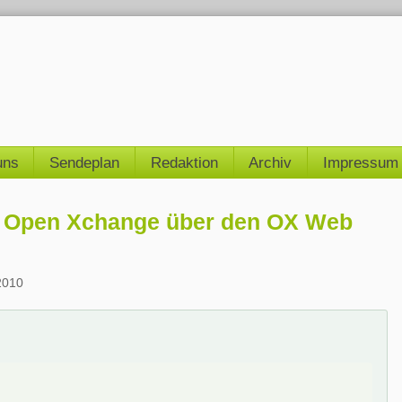
uns
Sendeplan
Redaktion
Archiv
Impressum
on Open Xchange über den OX Web
2010