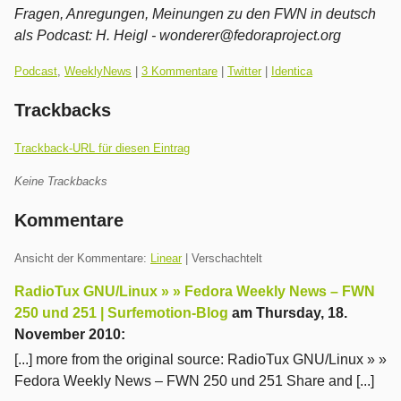
Fragen, Anregungen, Meinungen zu den FWN in deutsch
als Podcast:
H. Heigl - wonderer@fedoraproject.org
Kategorien:
Podcast
,
WeeklyNews
|
3 Kommentare
|
Twitter
|
Identica
Trackbacks
Trackback-URL für diesen Eintrag
Keine Trackbacks
Kommentare
Ansicht der Kommentare:
Linear
| Verschachtelt
RadioTux GNU/Linux » » Fedora Weekly News – FWN
250 und 251 | Surfemotion-Blog
am
Thursday, 18.
November 2010
:
[...] more from the original source: RadioTux GNU/Linux » »
Fedora Weekly News – FWN 250 und 251 Share and [...]