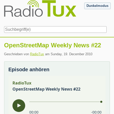
Skip
Dunkelmodus
to
content
Navigation
OpenStreetMap Weekly News #22
Geschrieben von
RadioTux
am
Sunday, 19. December 2010
Episode anhören