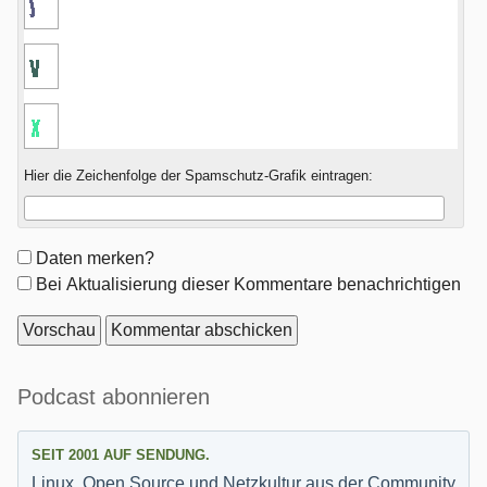
Hier die Zeichenfolge der Spamschutz-Grafik eintragen:
Formular-
Daten merken?
Optionen
Bei Aktualisierung dieser Kommentare benachrichtigen
Seitenleiste
Podcast abonnieren
SEIT 2001 AUF SENDUNG.
Linux, Open Source und Netzkultur aus der Community