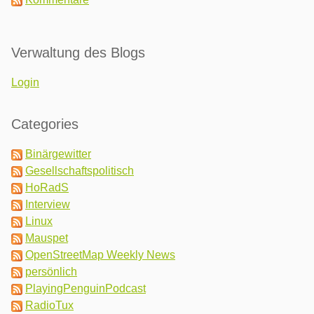
Verwaltung des Blogs
Login
Categories
Binärgewitter
Gesellschaftspolitisch
HoRadS
Interview
Linux
Mauspet
OpenStreetMap Weekly News
persönlich
PlayingPenguinPodcast
RadioTux