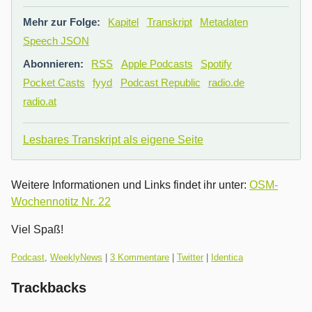
Mehr zur Folge:
Kapitel
Transkript
Metadaten
Speech JSON
Abonnieren:
RSS
Apple Podcasts
Spotify
Pocket Casts
fyyd
Podcast Republic
radio.de
radio.at
Lesbares Transkript als eigene Seite
Weitere Informationen und Links findet ihr unter:
OSM-
Wochennotitz Nr. 22
Viel Spaß!
Kategorien:
Podcast
,
WeeklyNews
|
3 Kommentare
|
Twitter
|
Identica
Trackbacks