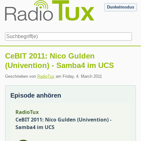
Skip
Dunkelmodus
to
content
Navigation
CeBIT 2011: Nico Gulden
(Univention) - Samba4 im UCS
Geschrieben von
RadioTux
am
Friday, 4. March 2011
Episode anhören