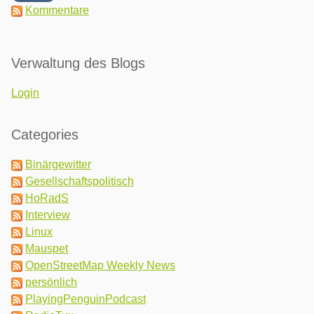
Kommentare
Verwaltung des Blogs
Login
Categories
Binärgewitter
Gesellschaftspolitisch
HoRadS
Interview
Linux
Mauspet
OpenStreetMap Weekly News
persönlich
PlayingPenguinPodcast