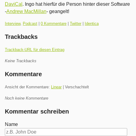
DaviCal
. Ingo hat hierfür die Person hinter dieser Software
-
Andrew MacMillan
- geangelt!
Kategorien:
Interview
,
Podcast
|
0 Kommentare
|
Twitter
|
Identica
Trackbacks
Trackback-URL für diesen Eintrag
Keine Trackbacks
Kommentare
Ansicht der Kommentare:
Linear
| Verschachtelt
Noch keine Kommentare
Kommentar schreiben
Name