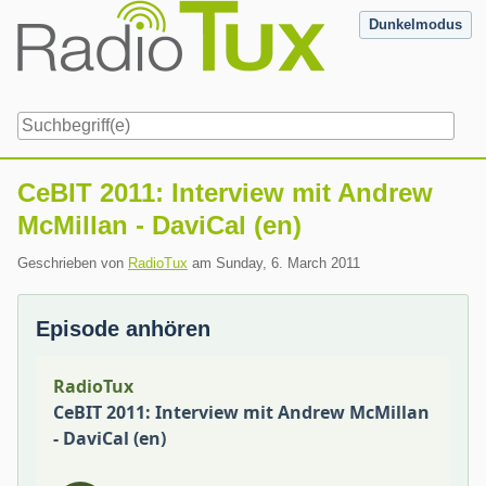
Skip
Dunkelmodus
to
content
Navigation
CeBIT 2011: Interview mit Andrew
McMillan - DaviCal (en)
Geschrieben von
RadioTux
am
Sunday, 6. March 2011
Episode anhören