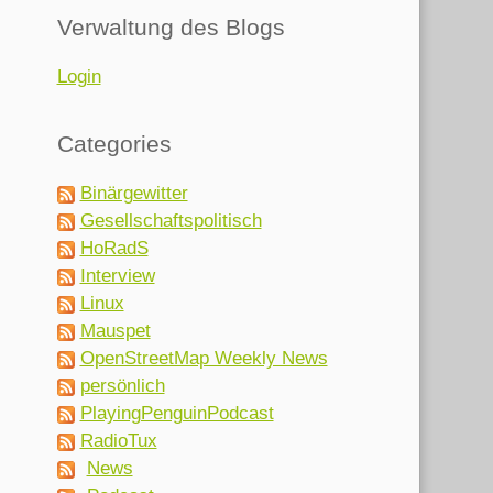
Verwaltung des Blogs
Login
Categories
Binärgewitter
Gesellschaftspolitisch
HoRadS
Interview
Linux
Mauspet
OpenStreetMap Weekly News
persönlich
PlayingPenguinPodcast
RadioTux
News