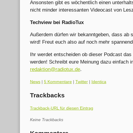
Ansonsten gibt es wöchentlich einen unterhal
nicht minder interessanten Videocast von Les
Techview bei RadioTux
Außerdem dürfen wir bekanntgeben, dass ab s
wird! Freut euch also auf noch mehr spannende
Ihr werdet entscheiden ob dieser Podcast da
werden! Schreibt eure Meinung dazu einfach i
redaktion@radiotux.de
.
Kategorien:
News
|
5 Kommentare
|
Twitter
|
Identica
Trackbacks
Trackback-URL für diesen Eintrag
Keine Trackbacks