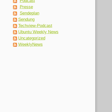
Podcast
Presse
Sendeplan
Sendung
Techview-Podcast
Ubuntu Weekly News
Uncategorized
WeeklyNews