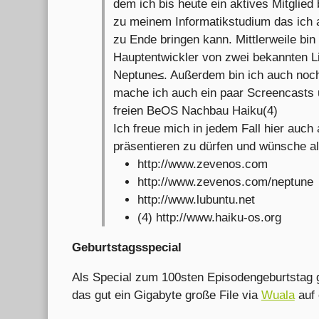
dem ich bis heute ein aktives Mitglied
zu meinem Informatikstudium das ich a
zu Ende bringen kann. Mittlerweile b
Hauptentwickler von zwei bekannten 
Neptune≤. Außerdem bin ich auch noch 
mache ich auch ein paar Screencasts 
freien BeOS Nachbau Haiku(4)
Ich freue mich in jedem Fall hier auc
präsentieren zu dürfen und wünsche a
http://www.zevenos.com
http://www.zevenos.com/neptune
http://www.lubuntu.net
(4) http://www.haiku-os.org
Geburtstagsspecial
Als Special zum 100sten Episodengeburtstag g
das gut ein Gigabyte große File via
Wuala
auf