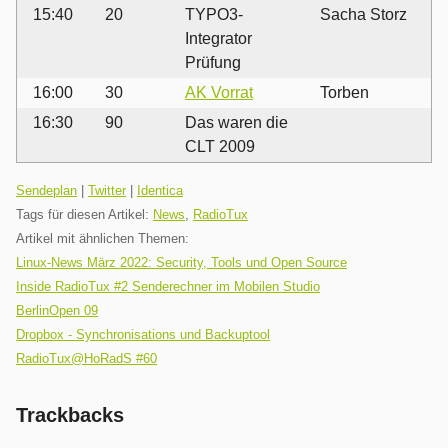
15:40
20
TYPO3-
Sacha Storz
Integrator
Prüfung
16:00
30
AK Vorrat
Torben
16:30
90
Das waren die
CLT 2009
Kategorien:
Sendeplan
|
Twitter
|
Identica
Tags für diesen Artikel:
News
,
RadioTux
Artikel mit ähnlichen Themen:
Linux-News März 2022: Security, Tools und Open Source
Inside RadioTux #2 Senderechner im Mobilen Studio
BerlinOpen 09
Dropbox - Synchronisations und Backuptool
RadioTux@HoRadS #60
Trackbacks