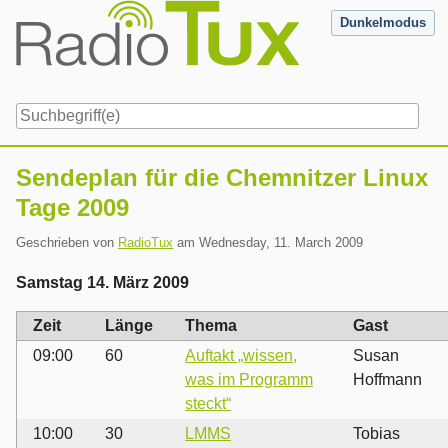
Skip
Dunkelmodus
to
content
Navigation
Sendeplan für die Chemnitzer Linux
Tage 2009
Geschrieben von
RadioTux
am
Wednesday, 11. March 2009
Samstag 14. März 2009
Zeit
Länge
Thema
Gast
09:00
60
Auftakt „wissen,
Susan
was im Programm
Hoffmann
steckt“
10:00
30
LMMS
Tobias