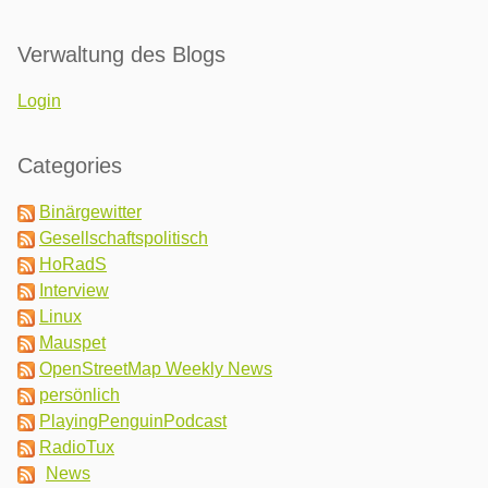
Verwaltung des Blogs
Login
Categories
Binärgewitter
Gesellschaftspolitisch
HoRadS
Interview
Linux
Mauspet
OpenStreetMap Weekly News
persönlich
PlayingPenguinPodcast
RadioTux
News