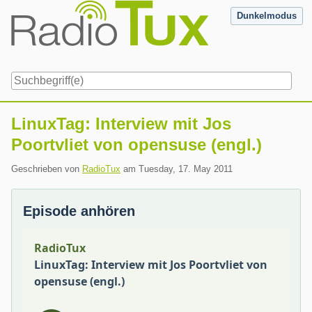
Skip
Dunkelmodus
to
content
Navigation
LinuxTag: Interview mit Jos
Poortvliet von opensuse (engl.)
Geschrieben von
RadioTux
am
Tuesday, 17. May 2011
Episode anhören