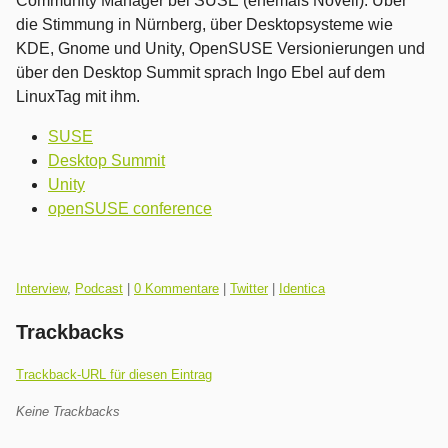
Community Manager bei SUSE (ehemals Novell). Über
die Stimmung in Nürnberg, über Desktopsysteme wie
KDE, Gnome und Unity, OpenSUSE Versionierungen und
über den Desktop Summit sprach Ingo Ebel auf dem
LinuxTag mit ihm.
SUSE
Desktop Summit
Unity
openSUSE conference
Kategorien:
Interview
,
Podcast
|
0 Kommentare
|
Twitter
|
Identica
Trackbacks
Trackback-URL für diesen Eintrag
Keine Trackbacks