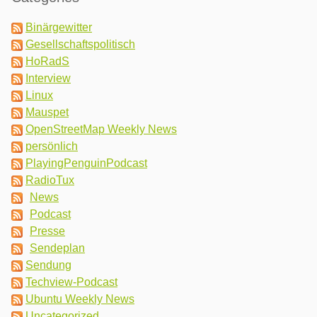
Binärgewitter
Gesellschaftspolitisch
HoRadS
Interview
Linux
Mauspet
OpenStreetMap Weekly News
persönlich
PlayingPenguinPodcast
RadioTux
News
Podcast
Presse
Sendeplan
Sendung
Techview-Podcast
Ubuntu Weekly News
Uncategorized