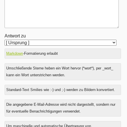
Antwort zu
Markdown
-Formatierung erlaubt
Umschließende Sterne heben ein Wort hervor (*wort*), per _wort_
kann ein Wort unterstrichen werden.
Standard-Text Smilies wie :-) und ;-) werden zu Bildern konvertiert.
Was
Die angegebene E-Mail-Adresse wird nicht dargestellt, sondern nur
ist
für eventuelle Benachrichtigungen verwendet.
Sechs
minus
Um maschinelle und automatische Übertragung von