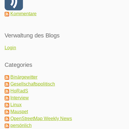
Kommentare
Verwaltung des Blogs
Login
Categories
Binärgewitter
Gesellschaftspolitisch
HoRadS
Interview
Linux
Mauspet
OpenStreetMap Weekly News
persönlich