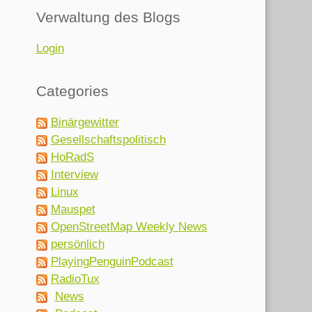
Verwaltung des Blogs
Login
Categories
Binärgewitter
Gesellschaftspolitisch
HoRadS
Interview
Linux
Mauspet
OpenStreetMap Weekly News
persönlich
PlayingPenguinPodcast
RadioTux
News