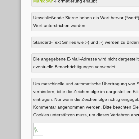
Markdown
-Formatierung erlaubt
Umschließende Sterne heben ein Wort hervor (*wort*)
Wort unterstrichen werden.
Standard-Text Smilies wie :-) und ;-) werden zu Bildern
Was
Die angegebene E-Mail-Adresse wird nicht dargestellt
ist
eventuelle Benachrichtigungen verwendet.
Neun
plus
Um maschinelle und automatische Übertragung von
Eins?
verhindern, bitte die Zeichenfolge im dargestellten B
eintragen. Nur wenn die Zeichenfolge richtig eingeg
Kommentar angenommen werden. Bitte beachten Sie,
Cookies unterstützen muss, um dieses Verfahren an