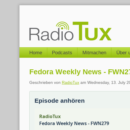
Skip
to
content
Navigation
Home
Podcasts
Mitmachen
Über 
Fedora Weekly News - FWN2
Geschrieben von
RadioTux
am
Wednesday, 13. July 2
Episode anhören