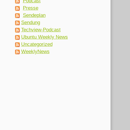
Podcast
Presse
Sendeplan
Sendung
Techview-Podcast
Ubuntu Weekly News
Uncategorized
WeeklyNews