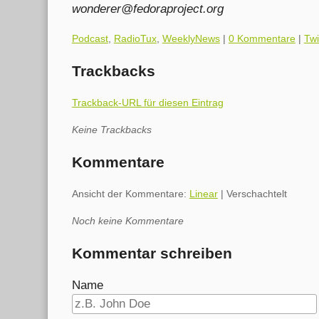
wonderer@fedoraproject.org
Kategorien:
Podcast
,
RadioTux
,
WeeklyNews
|
0 Kommentare
|
Twi
Trackbacks
Trackback-URL für diesen Eintrag
Keine Trackbacks
Kommentare
Ansicht der Kommentare:
Linear
| Verschachtelt
Noch keine Kommentare
Kommentar schreiben
Name