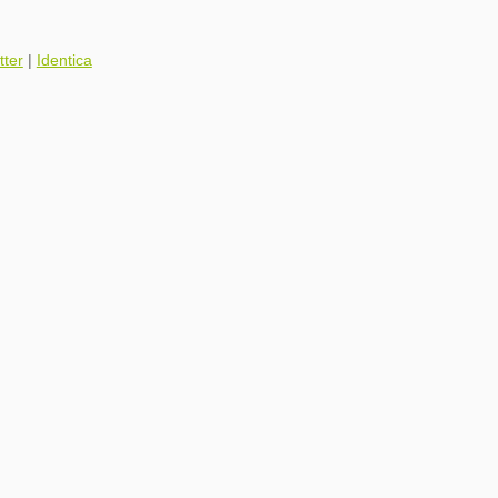
tter
|
Identica