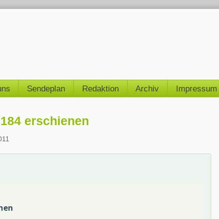
uns
Sendeplan
Redaktion
Archiv
Impressum
 184 erschienen
011