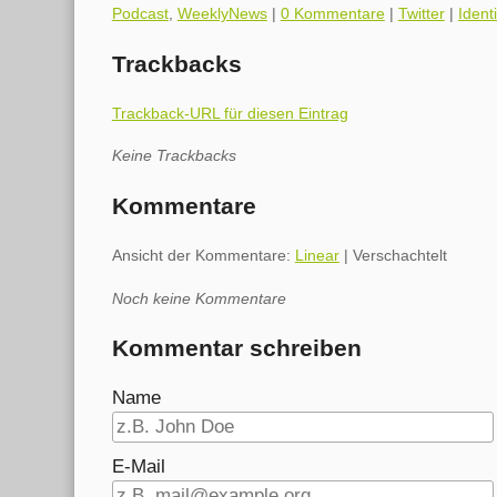
Kategorien:
Podcast
,
WeeklyNews
|
0 Kommentare
|
Twitter
|
Ident
Trackbacks
Trackback-URL für diesen Eintrag
Keine Trackbacks
Kommentare
Ansicht der Kommentare:
Linear
| Verschachtelt
Noch keine Kommentare
Kommentar schreiben
Name
E-Mail