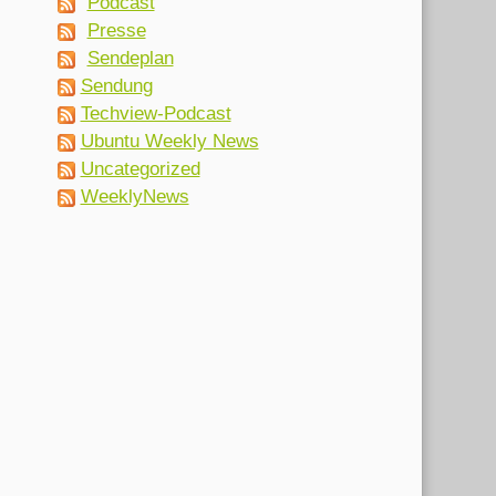
Podcast
Presse
Sendeplan
Sendung
Techview-Podcast
Ubuntu Weekly News
Uncategorized
WeeklyNews