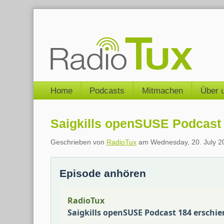
Skip
to
content
Navigation
Home
Podcasts
Mitmachen
Über 
Saigkills openSUSE Podcast
Geschrieben von
RadioTux
am
Wednesday, 20. July 2
Episode anhören