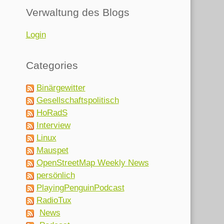
Verwaltung des Blogs
Login
Categories
Binärgewitter
Gesellschaftspolitisch
HoRadS
Interview
Linux
Mauspet
OpenStreetMap Weekly News
persönlich
PlayingPenguinPodcast
RadioTux
News