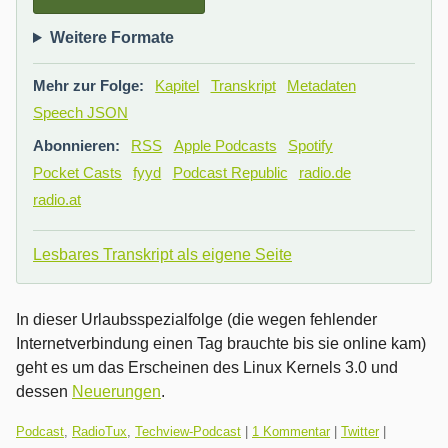
Weitere Formate
Mehr zur Folge:
Kapitel
Transkript
Metadaten
Speech JSON
Abonnieren:
RSS
Apple Podcasts
Spotify
Pocket Casts
fyyd
Podcast Republic
radio.de
radio.at
Lesbares Transkript als eigene Seite
In dieser Urlaubsspezialfolge (die wegen fehlender
Internetverbindung einen Tag brauchte bis sie online kam)
geht es um das Erscheinen des Linux Kernels 3.0 und
dessen
Neuerungen
.
Kategorien:
Podcast
,
RadioTux
,
Techview-Podcast
|
1 Kommentar
|
Twitter
|