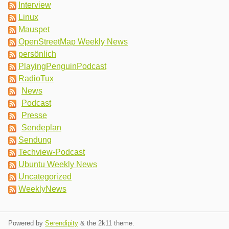
Interview
Linux
Mauspet
OpenStreetMap Weekly News
persönlich
PlayingPenguinPodcast
RadioTux
News
Podcast
Presse
Sendeplan
Sendung
Techview-Podcast
Ubuntu Weekly News
Uncategorized
WeeklyNews
Powered by
Serendipity
& the
2k11
theme.