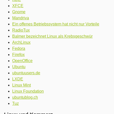
XFCE
Gnome
Mandriva
Ein offenes Betriebssystem hat nicht nur Vorteile
RadioTux
Balmer bezeichnet Linux als Krebsgeschwür
ArchLinux
Fedora
Firefox
OpenOffice
Ubuntu
ubuntuusers.de
LXDE
Linux Mint
Linux Foundation
ubuntublog.ch
Tuz