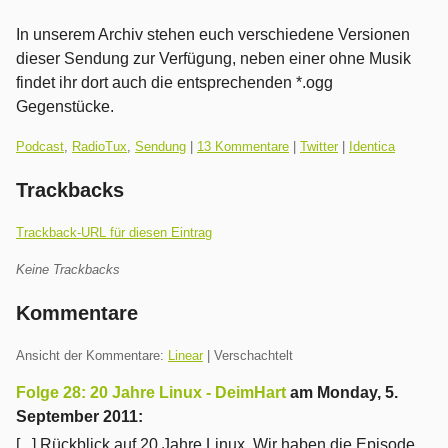
In unserem Archiv stehen euch verschiedene Versionen
dieser Sendung zur Verfügung, neben einer ohne Musik
findet ihr dort auch die entsprechenden *.ogg
Gegenstücke.
Kategorien:
Podcast
,
RadioTux
,
Sendung
|
13 Kommentare
|
Twitter
|
Identica
Trackbacks
Trackback-URL für diesen Eintrag
Keine Trackbacks
Kommentare
Ansicht der Kommentare:
Linear
| Verschachtelt
Folge 28: 20 Jahre Linux - DeimHart
am
Monday, 5.
September 2011
:
[...] Rückblick auf 20 Jahre Linux. Wir haben die Episode