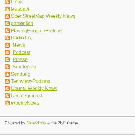
Linux
Mauspet
OpenStreetMap Weekly News
persönlich
PlayingPenguinPodcast
RadioTux
News
Podcast
Presse
Sendeplan
Sendung
Techview-Podcast
Ubuntu Weekly News
Uncategorized
WeeklyNews
Powered by
Serendipity
& the
2k11
theme.