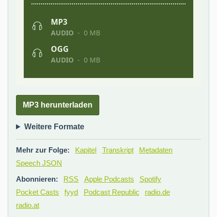
MP3 herunterladen
Weitere Formate
Mehr zur Folge:
Kapitel
Transkript
Metadaten
Speech JSON
Abonnieren:
RSS
Apple Podcasts
Spotify
Pocket Casts
fyyd
Podcast Republic
radio.de
radio.at