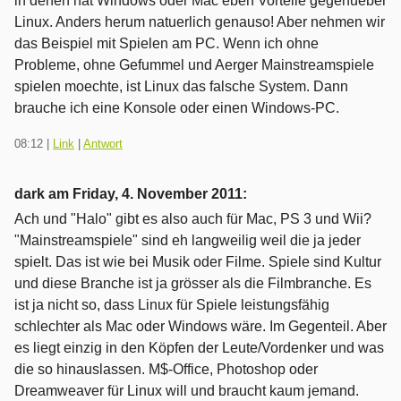
in denen hat Windows oder Mac eben Vorteile gegenueber
Linux. Anders herum natuerlich genauso! Aber nehmen wir
das Beispiel mit Spielen am PC. Wenn ich ohne
Probleme, ohne Gefummel und Aerger Mainstreamspiele
spielen moechte, ist Linux das falsche System. Dann
brauche ich eine Konsole oder einen Windows-PC.
08:12
|
Link
|
Antwort
dark am
Friday, 4. November 2011
:
Ach und "Halo" gibt es also auch für Mac, PS 3 und Wii?
"Mainstreamspiele" sind eh langweilig weil die ja jeder
spielt. Das ist wie bei Musik oder Filme. Spiele sind Kultur
und diese Branche ist ja grösser als die Filmbranche. Es
ist ja nicht so, dass Linux für Spiele leistungsfähig
schlechter als Mac oder Windows wäre. Im Gegenteil. Aber
es liegt einzig in den Köpfen der Leute/Vordenker und was
die so hinauslassen. M$-Office, Photoshop oder
Dreamweaver für Linux will und braucht kaum jemand.