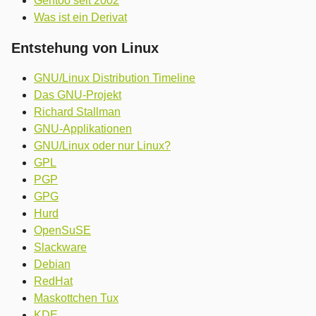
Gentoo seit 2002
Was ist ein Derivat
Entstehung von Linux
GNU/Linux Distribution Timeline
Das GNU-Projekt
Richard Stallman
GNU-Applikationen
GNU/Linux oder nur Linux?
GPL
PGP
GPG
Hurd
OpenSuSE
Slackware
Debian
RedHat
Maskottchen Tux
KDE