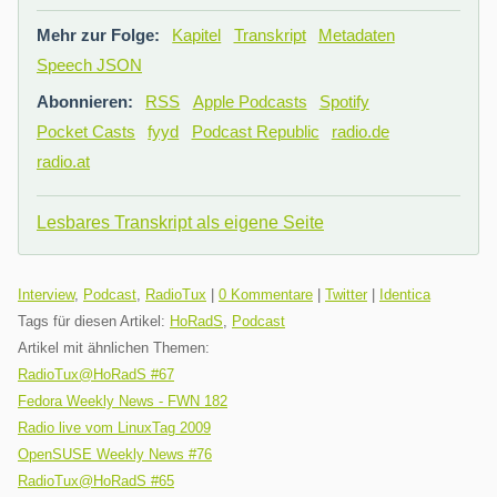
Mehr zur Folge:
Kapitel
Transkript
Metadaten
Speech JSON
Abonnieren:
RSS
Apple Podcasts
Spotify
Pocket Casts
fyyd
Podcast Republic
radio.de
radio.at
Lesbares Transkript als eigene Seite
Kategorien:
Interview
,
Podcast
,
RadioTux
|
0 Kommentare
|
Twitter
|
Identica
Tags für diesen Artikel:
HoRadS
,
Podcast
Artikel mit ähnlichen Themen:
RadioTux@HoRadS #67
Fedora Weekly News - FWN 182
Radio live vom LinuxTag 2009
OpenSUSE Weekly News #76
RadioTux@HoRadS #65