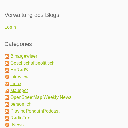
Verwaltung des Blogs
Login
Categories
Binärgewitter
Gesellschaftspolitisch
HoRadS
Interview
Linux
Mauspet
OpenStreetMap Weekly News
persönlich
PlayingPenguinPodcast
RadioTux
News