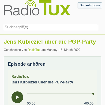
Skip
Dunkelmodus
to
content
Navigation
Jens Kubieziel über die PGP-Party
Geschrieben von
RadioTux
am
Monday, 16. March 2009
Episode anhören