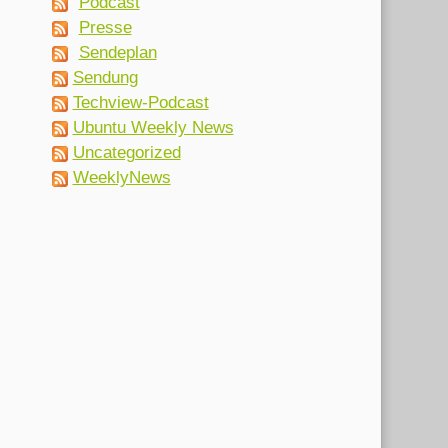
Podcast
Presse
Sendeplan
Sendung
Techview-Podcast
Ubuntu Weekly News
Uncategorized
WeeklyNews