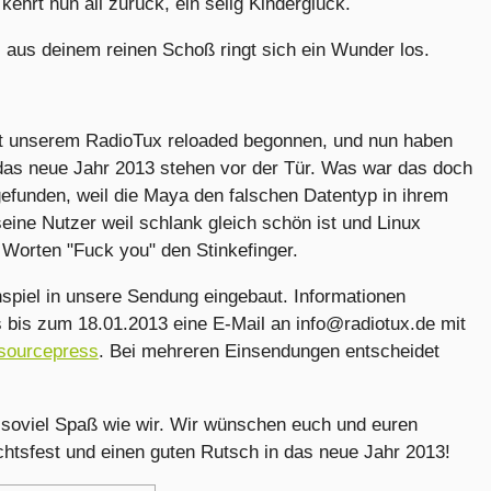
ehrt nun all zurück, ein selig Kinderglück.
 aus deinem reinen Schoß ringt sich ein Wunder los.
mit unserem RadioTux reloaded begonnen, und nun haben
as neue Jahr 2013 stehen vor der Tür. Was war das doch
tgefunden, weil die Maya den falschen Datentyp in ihrem
ine Nutzer weil schlank gleich schön ist und Linux
 Worten "Fuck you" den Stinkefinger.
spiel in unsere Sendung eingebaut. Informationen
s bis zum 18.01.2013 eine E-Mail an info@radiotux.de mit
sourcepress
. Bei mehreren Einsendungen entscheidet
x soviel Spaß wie wir. Wir wünschen euch und euren
htsfest und einen guten Rutsch in das neue Jahr 2013!