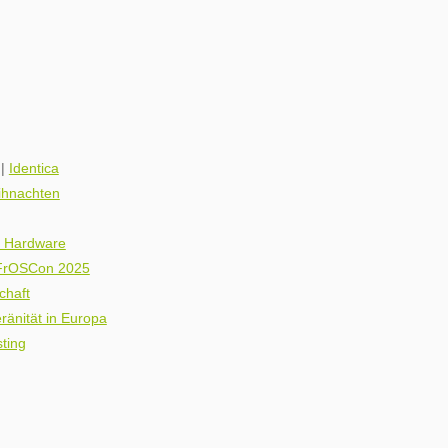
|
Identica
ihnachten
re Hardware
 FrOSCon 2025
chaft
ränität in Europa
ting