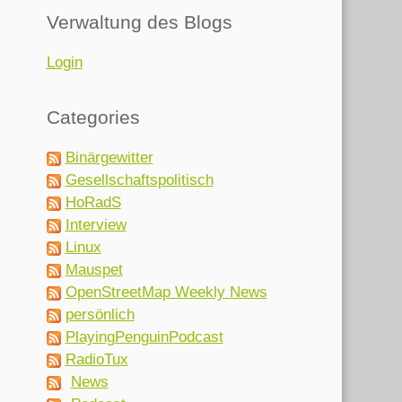
Verwaltung des Blogs
Login
Categories
Binärgewitter
Gesellschaftspolitisch
HoRadS
Interview
Linux
Mauspet
OpenStreetMap Weekly News
persönlich
PlayingPenguinPodcast
RadioTux
News