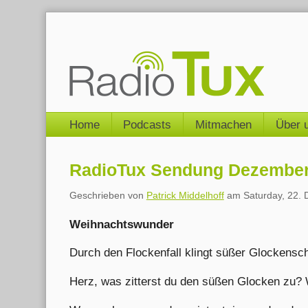
Skip
to
content
Navigation
Home
Podcasts
Mitmachen
Über 
RadioTux Sendung Dezember 
Geschrieben von
Patrick Middelhoff
am
Saturday, 22.
Weihnachtswunder
Durch den Flockenfall klingt süßer Glockensch
Herz, was zitterst du den süßen Glocken zu? 