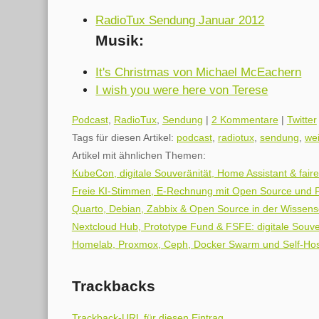
RadioTux Sendung Januar 2012
Musik:
It's Christmas von Michael McEachern
I wish you were here von Terese
Kategorien:
Podcast
,
RadioTux
,
Sendung
|
2 Kommentare
|
Twitter
Tags für diesen Artikel:
podcast
,
radiotux
,
sendung
,
we
Artikel mit ähnlichen Themen:
KubeCon, digitale Souveränität, Home Assistant & fai
Freie KI-Stimmen, E-Rechnung mit Open Source und
Quarto, Debian, Zabbix & Open Source in der Wissens
Nextcloud Hub, Prototype Fund & FSFE: digitale Souve
Homelab, Proxmox, Ceph, Docker Swarm und Self-Hos
Trackbacks
Trackback-URL für diesen Eintrag