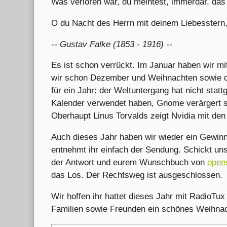
Was verloren war, du meintest, immerdar, das k
O du Nacht des Herrn mit deinem Liebesstern,
-- Gustav Falke (1853 - 1916) --
Es ist schon verrückt. Im Januar haben wir 
wir schon Dezember und Weihnachten sowie d
für ein Jahr: der Weltuntergang hat nicht stat
Kalender verwendet haben, Gnome verärgert se
Oberhaupt Linus Torvalds zeigt Nvidia mit den
Auch dieses Jahr haben wir wieder ein Gewinn
entnehmt ihr einfach der Sendung. Schickt un
der Antwort und eurem Wunschbuch von
open
das Los. Der Rechtsweg ist ausgeschlossen.
Wir hoffen ihr hattet dieses Jahr mit RadioTu
Familien sowie Freunden ein schönes Weihnac