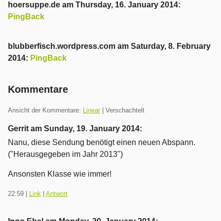
hoersuppe.de
am
Thursday, 16. January 2014
:
PingBack
Die
Anzeige
blubberfisch.wordpress.com
am
Saturday, 8. February
des
2014
:
PingBack
Inhaltes
Die
dieses
Anzeige
Kommentare
Trackbacks
des
ist
Inhaltes
Ansicht der Kommentare:
Linear
| Verschachtelt
leider
dieses
nicht
Gerrit am
Sunday, 19. January 2014
:
Trackbacks
möglich.
ist
Nanu, diese Sendung benötigt einen neuen Abspann.
leider
("Herausgegeben im Jahr 2013")
nicht
Ansonsten Klasse wie immer!
möglich.
22:59
|
Link
|
Antwort