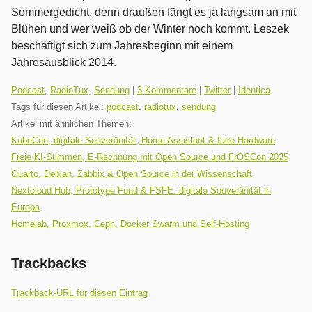
Sommergedicht, denn draußen fängt es ja langsam an mit
Blühen und wer weiß ob der Winter noch kommt. Leszek
beschäftigt sich zum Jahresbeginn mit einem
Jahresausblick 2014.
Kategorien:
Podcast
,
RadioTux
,
Sendung
|
3 Kommentare
|
Twitter
|
Identica
Tags für diesen Artikel:
podcast
,
radiotux
,
sendung
Artikel mit ähnlichen Themen:
KubeCon, digitale Souveränität, Home Assistant & faire Hardware
Freie KI-Stimmen, E-Rechnung mit Open Source und FrOSCon 2025
Quarto, Debian, Zabbix & Open Source in der Wissenschaft
Nextcloud Hub, Prototype Fund & FSFE: digitale Souveränität in
Europa
Homelab, Proxmox, Ceph, Docker Swarm und Self-Hosting
Trackbacks
Trackback-URL für diesen Eintrag