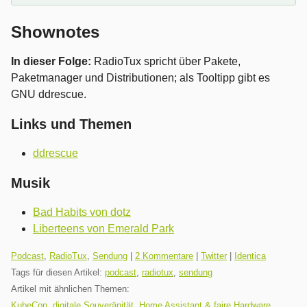
Shownotes
In dieser Folge:
RadioTux spricht über Pakete,
Paketmanager und Distributionen; als Tooltipp gibt es
GNU ddrescue.
Links und Themen
ddrescue
Musik
Bad Habits von dotz
Liberteens von Emerald Park
Kategorien:
Podcast
,
RadioTux
,
Sendung
|
2 Kommentare
|
Twitter
|
Identica
Tags für diesen Artikel:
podcast
,
radiotux
,
sendung
Artikel mit ähnlichen Themen:
KubeCon, digitale Souveränität, Home Assistant & faire Hardware