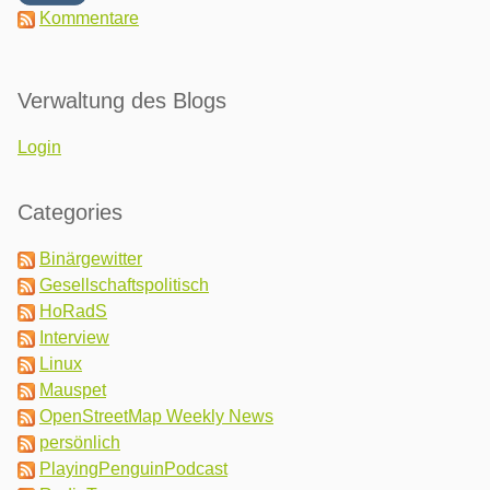
Kommentare
Verwaltung des Blogs
Login
Categories
Binärgewitter
Gesellschaftspolitisch
HoRadS
Interview
Linux
Mauspet
OpenStreetMap Weekly News
persönlich
PlayingPenguinPodcast