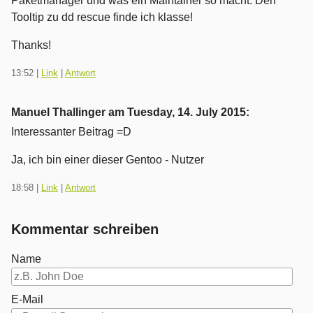
leider
Paketmanager und was ein Maintainer so macht. Den
nicht
Tooltip zu dd rescue finde ich klasse!
möglich.
Thanks!
13:52
|
Link
|
Antwort
Manuel Thallinger am
Tuesday, 14. July 2015
:
Interessanter Beitrag =D
Ja, ich bin einer dieser Gentoo - Nutzer
18:58
|
Link
|
Antwort
Kommentar schreiben
Name
E-Mail