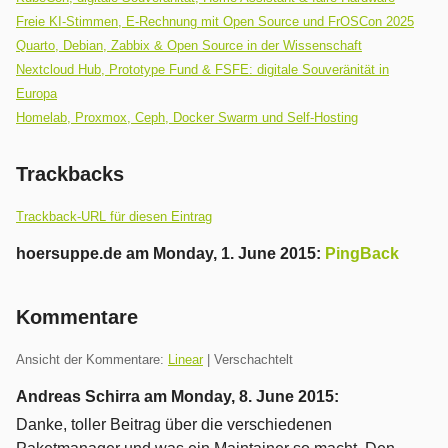
Freie KI-Stimmen, E-Rechnung mit Open Source und FrOSCon 2025
Quarto, Debian, Zabbix & Open Source in der Wissenschaft
Nextcloud Hub, Prototype Fund & FSFE: digitale Souveränität in
Europa
Homelab, Proxmox, Ceph, Docker Swarm und Self-Hosting
Trackbacks
Trackback-URL für diesen Eintrag
hoersuppe.de
am
Monday, 1. June 2015
:
PingBack
Die
Anzeige
Kommentare
des
Inhaltes
Ansicht der Kommentare:
Linear
| Verschachtelt
dieses
Andreas Schirra am
Monday, 8. June 2015
:
Trackbacks
ist
Danke, toller Beitrag über die verschiedenen