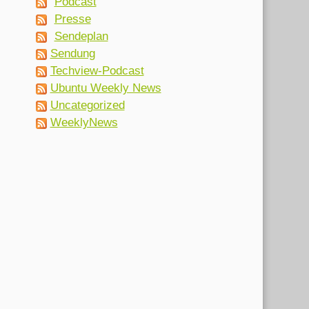
Podcast
Presse
Sendeplan
Sendung
Techview-Podcast
Ubuntu Weekly News
Uncategorized
WeeklyNews