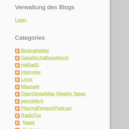
Verwaltung des Blogs
Login
Categories
Binärgewitter
Gesellschaftspolitisch
HoRadS
Interview
Linux
Mauspet
OpenStreetMap Weekly News
persönlich
PlayingPenguinPodcast
RadioTux
News