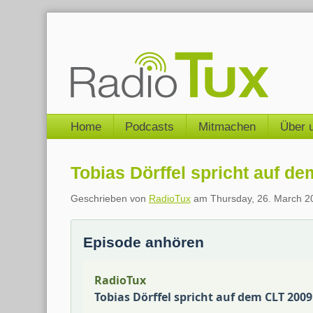
Skip
to
content
Navigation
Home
Podcasts
Mitmachen
Über 
Tobias Dörffel spricht auf
Geschrieben von
RadioTux
am
Thursday, 26. March 2
Episode anhören