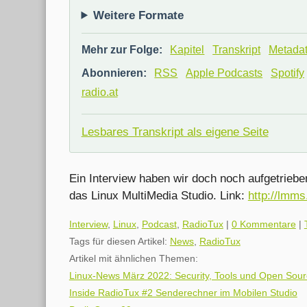
Weitere Formate
Mehr zur Folge:
Kapitel
Transkript
Metada
Abonnieren:
RSS
Apple Podcasts
Spotify
radio.at
Lesbares Transkript als eigene Seite
Ein Interview haben wir doch noch aufgetriebe
das Linux MultiMedia Studio. Link:
http://lmms
Kategorien:
Interview
,
Linux
,
Podcast
,
RadioTux
|
0 Kommentare
|
Tags für diesen Artikel:
News
,
RadioTux
Artikel mit ähnlichen Themen:
Linux-News März 2022: Security, Tools und Open Sou
Inside RadioTux #2 Senderechner im Mobilen Studio