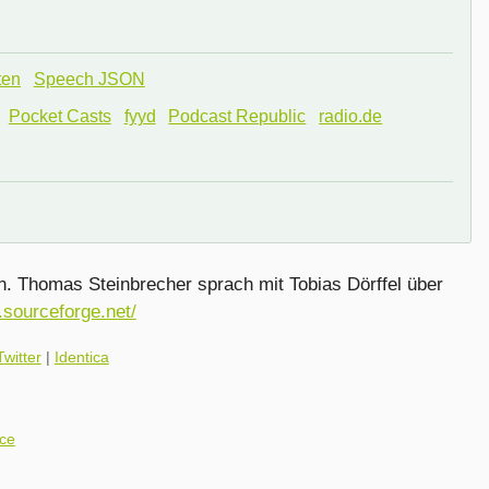
ten
Speech JSON
Pocket Casts
fyyd
Podcast Republic
radio.de
n. Thomas Steinbrecher sprach mit Tobias Dörffel über
.sourceforge.net/
Twitter
|
Identica
rce