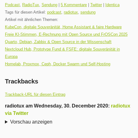
Kategorien:
Podcast
,
RadioTux
,
Sendung
|
5 Kommentare
|
Twitter
|
Identica
Tags für diesen Artikel:
podcast
,
radiotux
,
sendung
Artikel mit ähnlichen Themen:
KubeCon, digitale Souveränität, Home Assistant & faire Hardware
Freie KI-Stimmen, E-Rechnung mit Open Source und FrOSCon 2025
Quarto, Debian, Zabbix & Open Source in der Wissenschaft
Nextcloud Hub, Prototype Fund & FSFE: digitale Souveränität in
Europa
Homelab, Proxmox, Ceph, Docker Swarm und Self-Hosting
Trackbacks
Trackback-URL für diesen Eintrag
radiotux
am
Wednesday, 30. December 2020
:
radiotux
via Twitter
Vorschau anzeigen