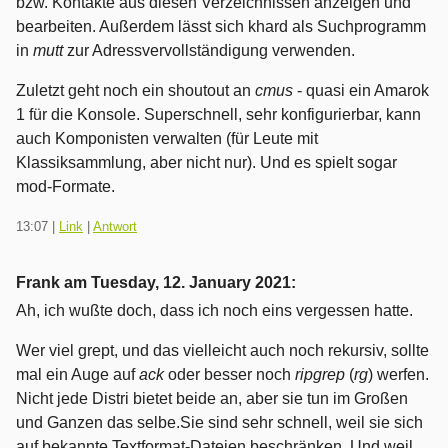
bzw. Kontakte aus diesen Verzeichnissen anzeigen und
bearbeiten. Außerdem lässt sich khard als Suchprogramm
in
mutt
zur Adressvervollständigung verwenden.
Zuletzt geht noch ein shoutout an
cmus
- quasi ein Amarok
1 für die Konsole. Superschnell, sehr konfigurierbar, kann
auch Komponisten verwalten (für Leute mit
Klassiksammlung, aber nicht nur). Und es spielt sogar
mod-Formate.
13:07
|
Link
|
Antwort
Frank am
Tuesday, 12. January 2021
:
Ah, ich wußte doch, dass ich noch eins vergessen hatte.
Wer viel grept, und das vielleicht auch noch rekursiv, sollte
mal ein Auge auf
ack
oder besser noch
ripgrep
(
rg
) werfen.
Nicht jede Distri bietet beide an, aber sie tun im Großen
und Ganzen das selbe.Sie sind sehr schnell, weil sie sich
auf bekannte Textformat-Dateien beschränken. Und weil