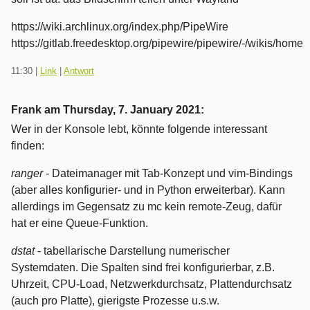
https://wiki.archlinux.org/index.php/PipeWire
https://gitlab.freedesktop.org/pipewire/pipewire/-/wikis/home
11:30
|
Link
|
Antwort
Frank am
Thursday, 7. January 2021
:
Wer in der Konsole lebt, könnte folgende interessant
finden:
ranger
- Dateimanager mit Tab-Konzept und vim-Bindings
(aber alles konfigurier- und in Python erweiterbar). Kann
allerdings im Gegensatz zu mc kein remote-Zeug, dafür
hat er eine Queue-Funktion.
dstat
- tabellarische Darstellung numerischer
Systemdaten. Die Spalten sind frei konfigurierbar, z.B.
Uhrzeit, CPU-Load, Netzwerkdurchsatz, Plattendurchsatz
(auch pro Platte), gierigste Prozesse u.s.w.