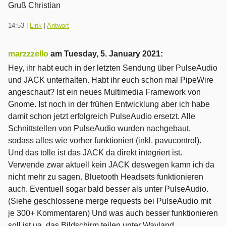
Gruß Christian
14:53
|
Link
|
Antwort
marzzzello
am
Tuesday, 5. January 2021
:
Hey, ihr habt euch in der letzten Sendung über PulseAudio
und JACK unterhalten. Habt ihr euch schon mal PipeWire
angeschaut? Ist ein neues Multimedia Framework von
Gnome. Ist noch in der frühen Entwicklung aber ich habe
damit schon jetzt erfolgreich PulseAudio ersetzt. Alle
Schnittstellen von PulseAudio wurden nachgebaut,
sodass alles wie vorher funktioniert (inkl. pavucontrol).
Und das tolle ist das JACK da direkt integriert ist.
Verwende zwar aktuell kein JACK deswegen kamn ich da
nicht mehr zu sagen. Bluetooth Headsets funktionieren
auch. Eventuell sogar bald besser als unter PulseAudio.
(Siehe geschlossene merge requests bei PulseAudio mit
je 300+ Kommentaren) Und was auch besser funktionieren
soll ist ua. das Bildschirm teilen unter Wayland