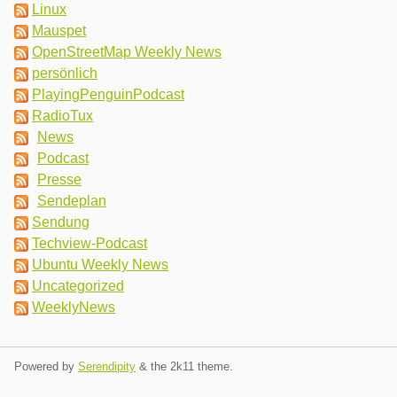
Linux
Mauspet
OpenStreetMap Weekly News
persönlich
PlayingPenguinPodcast
RadioTux
News
Podcast
Presse
Sendeplan
Sendung
Techview-Podcast
Ubuntu Weekly News
Uncategorized
WeeklyNews
Powered by
Serendipity
& the
2k11
theme.