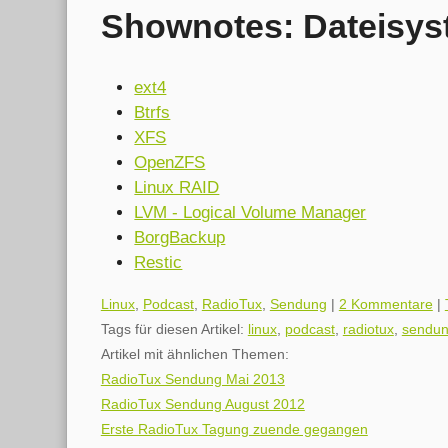
Shownotes: Dateisys
ext4
Btrfs
XFS
OpenZFS
Linux RAID
LVM - Logical Volume Manager
BorgBackup
Restic
Kategorien:
Linux
,
Podcast
,
RadioTux
,
Sendung
|
2 Kommentare
|
Tags für diesen Artikel:
linux
,
podcast
,
radiotux
,
sendu
Artikel mit ähnlichen Themen:
RadioTux Sendung Mai 2013
RadioTux Sendung August 2012
Erste RadioTux Tagung zuende gegangen