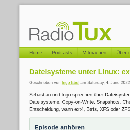
Skip
to
content
Navigation
Home
Podcasts
Mitmachen
Über 
Dateisysteme unter Linux: ex
Geschrieben von
Ingo Ebel
am
Saturday, 4. June 2022
Sebastian und Ingo sprechen über Dateisysteme
Dateisysteme, Copy-on-Write, Snapshots, Ch
Entscheidung, wann ext4, Btrfs, XFS oder ZFS 
Episode anhören