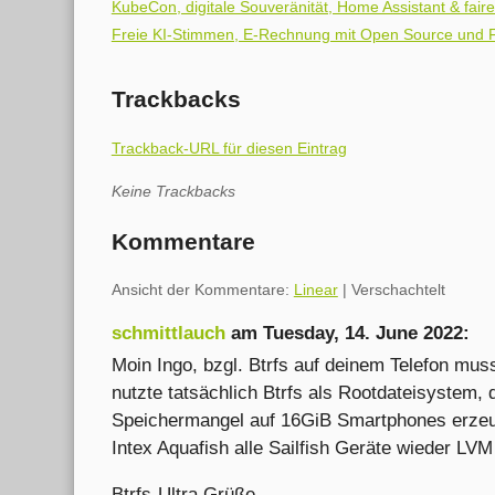
KubeCon, digitale Souveränität, Home Assistant & fai
Freie KI-Stimmen, E-Rechnung mit Open Source und
Trackbacks
Trackback-URL für diesen Eintrag
Keine Trackbacks
Kommentare
Ansicht der Kommentare:
Linear
| Verschachtelt
schmittlauch
am
Tuesday, 14. June 2022
:
Moin Ingo, bzgl. Btrfs auf deinem Telefon muss
nutzte tatsächlich Btrfs als Rootdateisystem,
Speichermangel auf 16GiB Smartphones erzeug
Intex Aquafish alle Sailfish Geräte wieder LV
Btrfs-Ultra Grüße