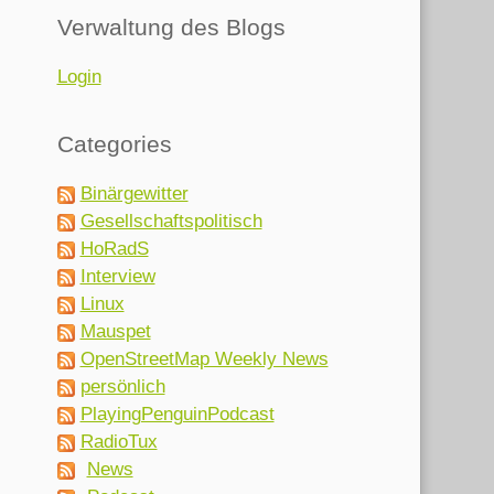
Verwaltung des Blogs
Login
Categories
Binärgewitter
Gesellschaftspolitisch
HoRadS
Interview
Linux
Mauspet
OpenStreetMap Weekly News
persönlich
PlayingPenguinPodcast
RadioTux
News