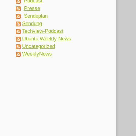
Podcast
Presse
Sendeplan
Sendung
Techview-Podcast
Ubuntu Weekly News
Uncategorized
WeeklyNews