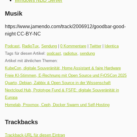
Windows NBD Server
Musik
https://www.jamendo.com/track/2006912/goodbar-good-
night CC-BY-NC
Kategorien:
Podcast
,
RadioTux
,
Sendung
|
0 Kommentare
|
Twitter
|
Identica
Tags für diesen Artikel:
podcast
,
radiotux
,
sendung
Artikel mit ähnlichen Themen:
KubeCon, digitale Souveränität, Home Assistant & faire Hardware
Freie KI-Stimmen, E-Rechnung mit Open Source und FrOSCon 2025
Quarto, Debian, Zabbix & Open Source in der Wissenschaft
Nextcloud Hub, Prototype Fund & FSFE: digitale Souveränität in
Europa
Homelab, Proxmox, Ceph, Docker Swarm und Self-Hosting
Trackbacks
Trackback-URL für diesen Eintrag