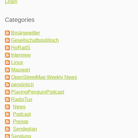
Login
Categories
Binärgewitter
Gesellschaftspolitisch
HoRadS
Interview
Linux
Mauspet
OpenStreetMap Weekly News
persönlich
PlayingPenguinPodcast
RadioTux
News
Podcast
Presse
Sendeplan
Sendung