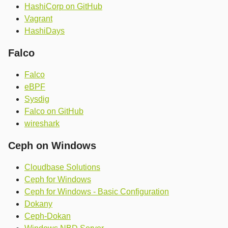
HashiCorp on GitHub
Vagrant
HashiDays
Falco
Falco
eBPF
Sysdig
Falco on GitHub
wireshark
Ceph on Windows
Cloudbase Solutions
Ceph for Windows
Ceph for Windows - Basic Configuration
Dokany
Ceph-Dokan