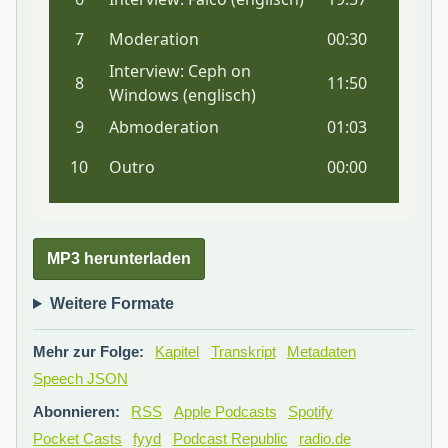
MP3 herunterladen
Weitere Formate
Mehr zur Folge:
Kapitel
Transkript
Metadaten
Speech JSON
Abonnieren:
RSS
Apple Podcasts
Spotify
Pocket Casts
fyyd
Podcast Republic
radio.de