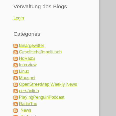
Verwaltung des Blogs
Login
Categories
Binärgewitter
Gesellschaftspolitisch
HoRadS
Interview
Linux
Mauspet
OpenStreetMap Weekly News
persönlich
PlayingPenguinPodcast
RadioTux
News