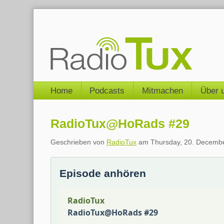
Skip
to
content
Navigation
Home
Podcasts
Mitmachen
Über 
RadioTux@HoRads #29
Geschrieben von
RadioTux
am
Thursday, 20. Decemb
Episode anhören