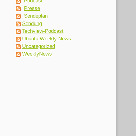
Podcast
Presse
Sendeplan
Sendung
Techview-Podcast
Ubuntu Weekly News
Uncategorized
WeeklyNews