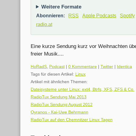
Weitere Formate
Abonnieren:
RSS
Apple Podcasts
Spotify
radio.at
Eine kurze Sendung kurz vor Weihnachten üb
freier Musik....
Kategorien:
HoRadS
,
Podcast
|
0 Kommentare
|
Twitter
|
Identica
Tags für diesen Artikel:
Linux
Artikel mit ähnlichen Themen:
Dateisysteme unter Linux: ext4, Btrfs, XFS, ZFS & Co.
RadioTux Sendung Mai 2013
RadioTux Sendung August 2012
Oyranos - Kai-Uwe Behrmann
RadioTux auf den Chemnitzer Linux Tagen