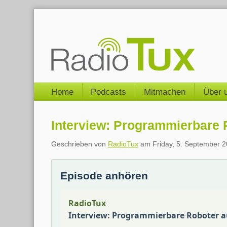
Skip
to
content
Navigation
Home
Podcasts
Mitmachen
Über 
Interview: Programmierbare 
Geschrieben von
RadioTux
am
Friday, 5. September 
Episode anhören