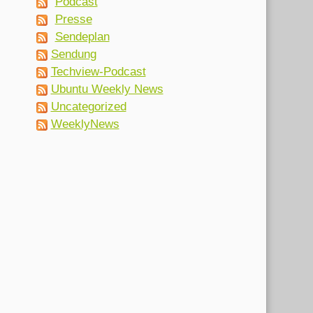
Podcast
Presse
Sendeplan
Sendung
Techview-Podcast
Ubuntu Weekly News
Uncategorized
WeeklyNews