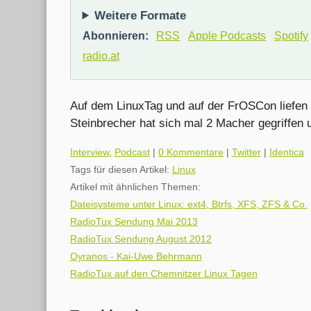
Weitere Formate
Abonnieren:
RSS
Apple Podcasts
Spotify
radio.at
Auf dem LinuxTag und auf der FrOSCon liefen
Steinbrecher hat sich mal 2 Macher gegriffen 
Kategorien:
Interview
,
Podcast
|
0 Kommentare
|
Twitter
|
Identica
Tags für diesen Artikel:
Linux
Artikel mit ähnlichen Themen:
Dateisysteme unter Linux: ext4, Btrfs, XFS, ZFS & Co.
RadioTux Sendung Mai 2013
RadioTux Sendung August 2012
Oyranos - Kai-Uwe Behrmann
RadioTux auf den Chemnitzer Linux Tagen