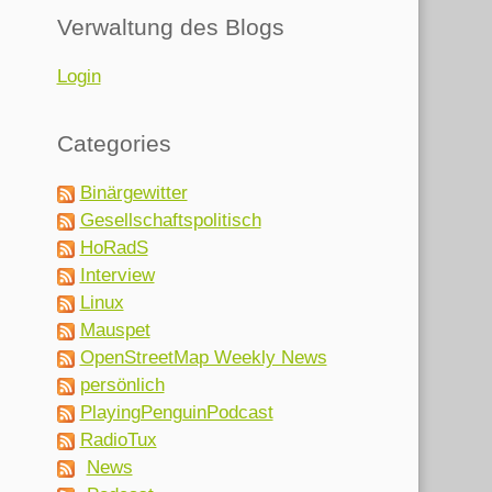
Verwaltung des Blogs
Login
Categories
Binärgewitter
Gesellschaftspolitisch
HoRadS
Interview
Linux
Mauspet
OpenStreetMap Weekly News
persönlich
PlayingPenguinPodcast
RadioTux
News