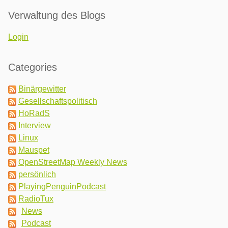
Verwaltung des Blogs
Login
Categories
Binärgewitter
Gesellschaftspolitisch
HoRadS
Interview
Linux
Mauspet
OpenStreetMap Weekly News
persönlich
PlayingPenguinPodcast
RadioTux
News
Podcast