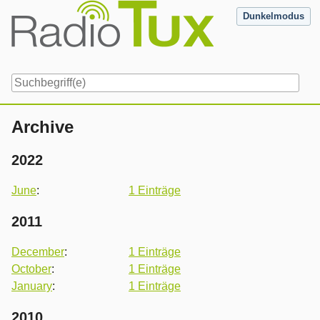
Skip
Dunkelmodus
to
content
Navigation
Archive
2022
June
:
1 Einträge
2011
December
:
1 Einträge
October
:
1 Einträge
January
:
1 Einträge
2010