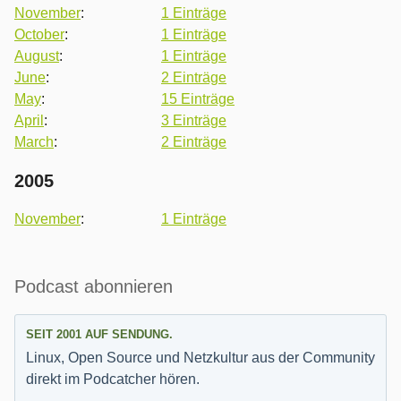
November
:
1 Einträge
October
:
1 Einträge
August
:
1 Einträge
June
:
2 Einträge
May
:
15 Einträge
April
:
3 Einträge
March
:
2 Einträge
2005
November
:
1 Einträge
Seitenleiste
Podcast abonnieren
SEIT 2001 AUF SENDUNG.
Linux, Open Source und Netzkultur aus der Community
direkt im Podcatcher hören.