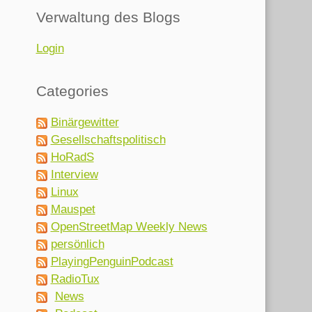
Verwaltung des Blogs
Login
Categories
Binärgewitter
Gesellschaftspolitisch
HoRadS
Interview
Linux
Mauspet
OpenStreetMap Weekly News
persönlich
PlayingPenguinPodcast
RadioTux
News