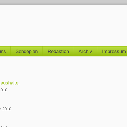
uns
Sendeplan
Redaktion
Archiv
Impressum
aushalte.
2010
r 2010