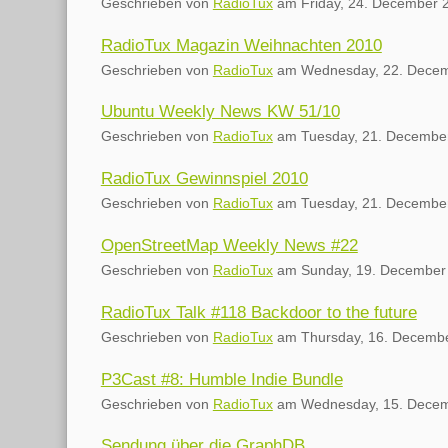
Geschrieben von
RadioTux
am
Friday, 24. December 
RadioTux Magazin Weihnachten 2010
Geschrieben von
RadioTux
am
Wednesday, 22. Dece
Ubuntu Weekly News KW 51/10
Geschrieben von
RadioTux
am
Tuesday, 21. Decembe
RadioTux Gewinnspiel 2010
Geschrieben von
RadioTux
am
Tuesday, 21. Decembe
OpenStreetMap Weekly News #22
Geschrieben von
RadioTux
am
Sunday, 19. December
RadioTux Talk #118 Backdoor to the future
Geschrieben von
RadioTux
am
Thursday, 16. Decemb
P3Cast #8: Humble Indie Bundle
Geschrieben von
RadioTux
am
Wednesday, 15. Dece
Sendung über die GraphDB