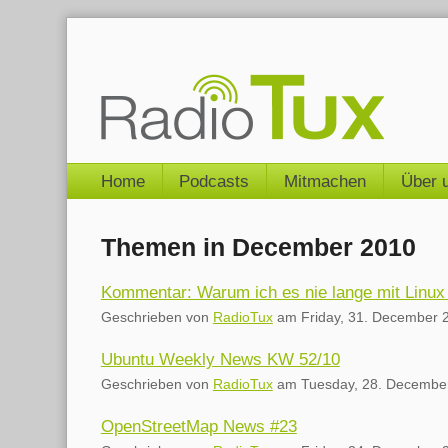
Skip
to
content
Navigation
Home
Podcasts
Mitmachen
Über 
Themen in December 2010
Kommentar: Warum ich es nie lange mit Linux 
Geschrieben von
RadioTux
am
Friday, 31. December 
Ubuntu Weekly News KW 52/10
Geschrieben von
RadioTux
am
Tuesday, 28. Decembe
OpenStreetMap News #23