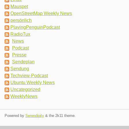
Mauspet
OpenStreetMap Weekly News
persönlich
PlayingPenguinPodcast
RadioTux
News
Podcast
Presse
Sendeplan
Sendung
Techview-Podcast
Ubuntu Weekly News
Uncategorized
WeeklyNews
Powered by
Serendipity
& the
2k11
theme.