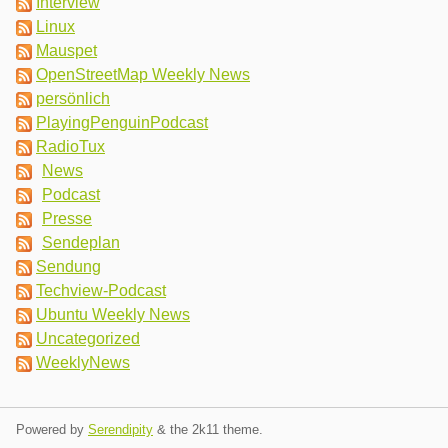
Interview
Linux
Mauspet
OpenStreetMap Weekly News
persönlich
PlayingPenguinPodcast
RadioTux
News
Podcast
Presse
Sendeplan
Sendung
Techview-Podcast
Ubuntu Weekly News
Uncategorized
WeeklyNews
Powered by
Serendipity
& the
2k11
theme.