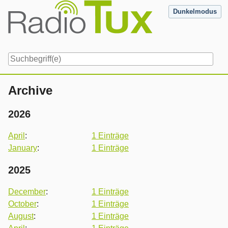
Skip
Dunkelmodus
to
content
Navigation
Archive
2026
April
:
1 Einträge
January
:
1 Einträge
2025
December
:
1 Einträge
October
:
1 Einträge
August
:
1 Einträge