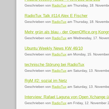
Geschrieben von
RadioTux
am
Thursday, 18. Novemb
RadioTux Talk #114 Alex E Fischer
Geschrieben von
RadioTux
am
Thursday, 18. Novemb
Mehr grün als blau - der OpenOffice.org Kong
Geschrieben von
RadioTux
am
Wednesday, 17. Nove
Ubuntu Weekly News KW 46/10
Geschrieben von
RadioTux
am
Monday, 15. November
technische Störung bei RadioTux
Geschrieben von
RadioTux
am
Saturday, 13. Novemb
RgM #2: sozial im Netz
Geschrieben von
RadioTux
am
Saturday, 13. Novemb
Interview: Rafael Laguna von Open Xchange 
Geschrieben von
RadioTux
am
Friday, 12. November 