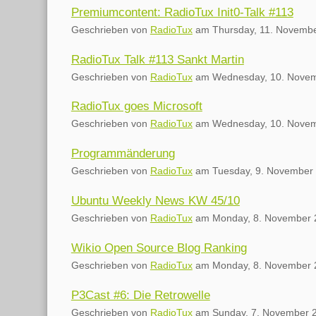
Premiumcontent: RadioTux Init0-Talk #113
Geschrieben von
RadioTux
am
Thursday, 11. Novemb
RadioTux Talk #113 Sankt Martin
Geschrieben von
RadioTux
am
Wednesday, 10. Nove
RadioTux goes Microsoft
Geschrieben von
RadioTux
am
Wednesday, 10. Nove
Programmänderung
Geschrieben von
RadioTux
am
Tuesday, 9. November
Ubuntu Weekly News KW 45/10
Geschrieben von
RadioTux
am
Monday, 8. November 
Wikio Open Source Blog Ranking
Geschrieben von
RadioTux
am
Monday, 8. November 
P3Cast #6: Die Retrowelle
Geschrieben von
RadioTux
am
Sunday, 7. November 