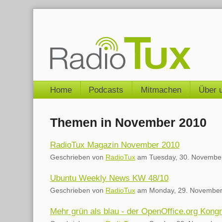
Skip
to
content
Navigation
Home
Podcasts
Mitmachen
Über 
Themen in November 2010
RadioTux Magazin November 2010
Geschrieben von
RadioTux
am
Tuesday, 30. Novembe
Ubuntu Weekly News KW 48/10
Geschrieben von
RadioTux
am
Monday, 29. November
Mehr grün als blau - der OpenOffice.org Kongr