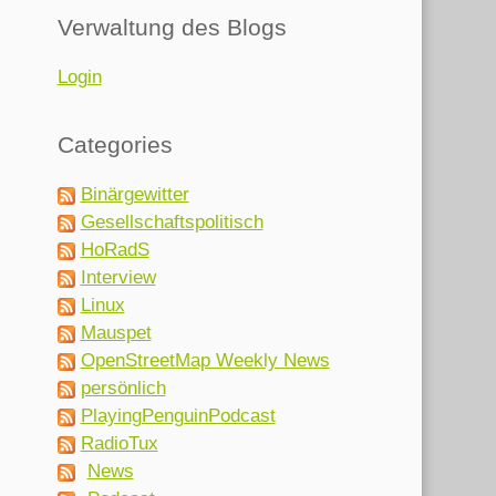
Verwaltung des Blogs
Login
Categories
Binärgewitter
Gesellschaftspolitisch
HoRadS
Interview
Linux
Mauspet
OpenStreetMap Weekly News
persönlich
PlayingPenguinPodcast
RadioTux
News